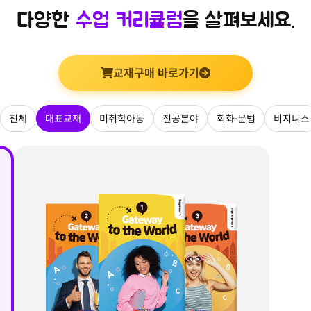
다양한
수업 커리큘럼
을 살펴보세요.
교재구매 바로가기
전체
대표교재
미취학아동
전공분야
회화·문법
비지니스